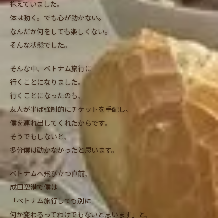
抱えていました。
体は動く。でも心が動かない。
なんだか何をしても楽しくない。
そんな状態でした。
そんな中、ベトナム旅行に
行くことになりました。
行くことになったのも、
友人が半ば強制的にチケットを手配し、
僕を連れ出してくれたからです。
そうでもしないと、
多分僕は動かなかったと思います。
ベトナムへ飛び立つ直前、
成田空港で僕は
「ベトナム旅行しても別に
何か変わるってわけでもないと思います」と、